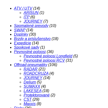
ATV / UTV
(14)
ARISUN
(1)
ITP
(6)
JOURNEY
(7)
Spomalené prevody
(10)
SWAP
(14)
Doplnky
(30)
Brzdy a príslušenstvo
(18)
Expedície
(14)
Spojkové sady
(1)
Pevnostné poloosi
(36)
Pevnostné poloosi Longfield
(5)
Pevnostné poloosi RCV
(31)
Offroad pneumatiky
(106)
RADAR
(21)
ROADCRUZA
(4)
JOURNEY
(14)
Delium
(5)
SUMAXX
(4)
LAKESEA
(18)
Protektorované
(2)
CST
(29)
Maxxis
(8)