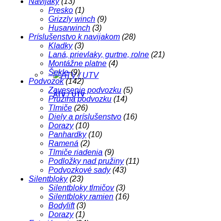
Navijaky
(13)
Presko
(1)
Grizzly winch
(9)
Husarwinch
(3)
Príslušenstvo k navijakom
(28)
Kladky
(3)
Laná, prievlaky, gurtne, rolne
(21)
Montážne platne
(4)
Šekle
(9)
Podvozok
(142)
Zavesenie podvozku
(5)
ATV / UTV
Pružina podvozku
(14)
Tlmiče
(26)
Diely a príslušenstvo
(16)
Dorazy
(10)
Panhardky
(10)
Ramená
(2)
Tlmiče riadenia
(9)
Podložky nad pružiny
(11)
Podvozkové sady
(43)
Silentbloky
(23)
Silentbloky tlmičov
(3)
Silentbloky ramien
(16)
Bodylift
(3)
Dorazy
(1)