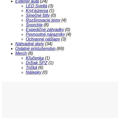
Exteriér auta
(24)
LED Svetlá
(3)
Kryt kúrenia
(1)
Slnečné štíty
(0)
Rozširovacie lemy
(4)
Šnorchle
(8)
Expedičné záhradky
(0)
Pevnostné nárazníky
(4)
Ochranné nášlapy
(3)
Náhradné diely
(34)
Ostatné príslušenstvo
(69)
Merch
(8)
Kľučenka
(1)
Držiak ŠPZ
(1)
Tričká
(6)
Nálepky
(0)