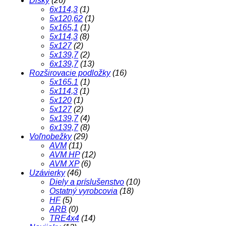
Disky
(26)
6x114,3
(1)
5x120,62
(1)
5x165,1
(1)
5x114,3
(8)
5x127
(2)
5x139,7
(2)
6x139,7
(13)
Rozširovacie podložky
(16)
5x165.1
(1)
5x114,3
(1)
5x120
(1)
5x127
(2)
5x139,7
(4)
6x139,7
(8)
Voľnobežky
(29)
AVM
(11)
AVM HP
(12)
AVM XP
(6)
Uzávierky
(46)
Diely a príslušenstvo
(10)
Ostatný vyrobcovia
(18)
HF
(5)
ARB
(0)
TRE4x4
(14)