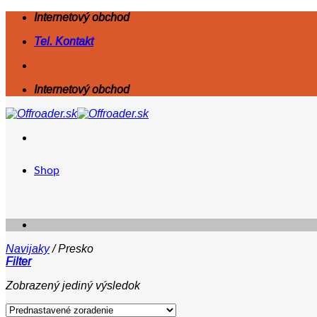
Skip
Internetový obchod
to
Tel. Kontakt
content
Internetový obchod
Shop
Navijaky
/
Presko
Filter
Zobrazený jediný výsledok