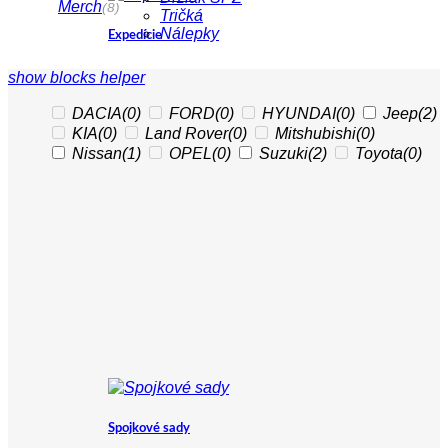
Merch
(8)
Tričká
Nálepky
Expedície
show blocks helper
DACIA
(0)
FORD
(0)
HYUNDAI
(0)
Jeep
(2)
KIA
(0)
Land Rover
(0)
Mitshubishi
(0)
Nissan
(1)
OPEL
(0)
Suzuki
(2)
Toyota
(0)
Spojkové sady