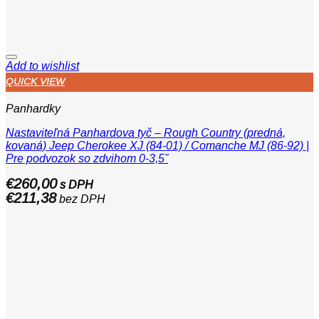
Add to wishlist
QUICK VIEW
Panhardky
Nastaviteľná Panhardova tyč – Rough Country (predná,
kovaná) Jeep Cherokee XJ (84-01) / Comanche MJ (86-92) |
Pre podvozok so zdvihom 0-3,5”
€
260,00
s DPH
€
211,38
bez DPH