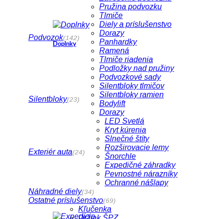
Pružina podvozku
Tlmiče
Diely a príslušenstvo
Dorazy
Podvozok
(142)
Panhardky
Doplnky
Ramená
Tlmiče riadenia
Podložky nad pružiny
Podvozkové sady
Silentbloky tlmičov
Silentbloky ramien
Silentbloky
(23)
Bodylift
Dorazy
LED Svetlá
Kryt kúrenia
Slnečné štíty
Rozširovacie lemy
Exteriér auta
(24)
Šnorchle
Expedičné záhradky
Pevnostné nárazníky
Ochranné nášlapy
Náhradné diely
(34)
Ostatné príslušenstvo
(69)
Kľučenka
Držiak ŠPZ