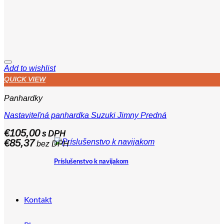
Add to wishlist
QUICK VIEW
Panhardky
Nastaviteľná panhardka Suzuki Jimny Predná
€
105,00
s DPH
€
85,37
bez DPH
Príslušenstvo k navijakom
Kontakt