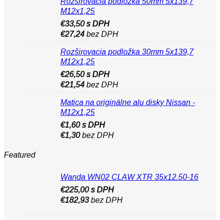
Rozširovacia podložka 50mm 5x139,7
M12x1,25
€
33,50
s DPH
€
27,24
bez DPH
Rozširovacia podložka 30mm 5x139,7
M12x1,25
€
26,50
s DPH
€
21,54
bez DPH
Matica na originálne alu disky Nissan -
M12x1,25
€
1,60
s DPH
€
1,30
bez DPH
Featured
Wanda WN02 CLAW XTR 35x12.50-16
€
225,00
s DPH
€
182,93
bez DPH