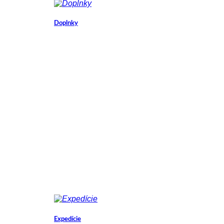
Doplnky
Expedície