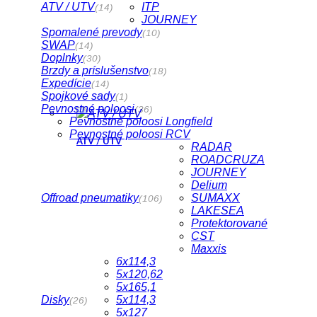
ATV / UTV
ITP
(14)
JOURNEY
Spomalené prevody
(10)
SWAP
(14)
Doplnky
(30)
Brzdy a príslušenstvo
(18)
Expedície
(14)
Spojkové sady
(1)
Pevnostné poloosi
(36)
Pevnostné poloosi Longfield
Pevnostné poloosi RCV
ATV / UTV
RADAR
ROADCRUZA
JOURNEY
Delium
Offroad pneumatiky
SUMAXX
(106)
LAKESEA
Protektorované
CST
Maxxis
6x114,3
5x120,62
5x165,1
Disky
5x114,3
(26)
5x127