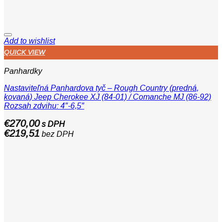
Add to wishlist
QUICK VIEW
Panhardky
Nastaviteľná Panhardova tyč – Rough Country (predná,
kovaná) Jeep Cherokee XJ (84-01) / Comanche MJ (86-92)
Rozsah zdvihu: 4″-6,5″
€
270,00
s DPH
€
219,51
bez DPH