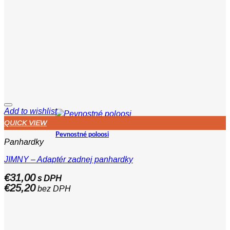
Add to wishlist
QUICK VIEW
Pevnostné poloosi
Panhardky
JIMNY – Adaptér zadnej panhardky
€
31,00
s DPH
€
25,20
bez DPH