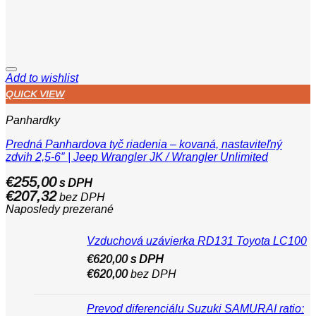
Add to wishlist
QUICK VIEW
Panhardky
Predná Panhardova tyč riadenia – kovaná, nastaviteľný
zdvih 2,5-6″ | Jeep Wrangler JK / Wrangler Unlimited
€
255,00
s DPH
€
207,32
bez DPH
Naposledy prezerané
Vzduchová uzávierka RD131 Toyota LC100
€
620,00
s DPH
€
620,00
bez DPH
Prevod diferenciálu Suzuki SAMURAI ratio: