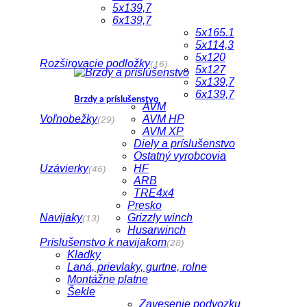
5x139,7
6x139,7
5x165.1
5x114,3
5x120
Rozširovacie podložky
(16)
5x127
5x139,7
6x139,7
Brzdy a príslušenstvo
AVM
Voľnobežky
AVM HP
(29)
AVM XP
Diely a príslušenstvo
Ostatný vyrobcovia
Uzávierky
HF
(46)
ARB
TRE4x4
Presko
Navijaky
Grizzly winch
(13)
Husarwinch
Príslušenstvo k navijakom
(28)
Kladky
Laná, prievlaky, gurtne, rolne
Montážne platne
Šekle
Zavesenie podvozku