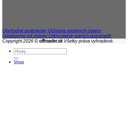
Obchodné podmienky
Ochrana osobných údajov
Odstúpenie od zmluvy
Odovzdanie starých pneumatík
Copyright 2026 ©
offroader.sk
Všetky práva vyhradené.
Hľadať:
Shop