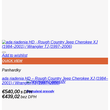
Add to wishlist
QUICK VIEW
Panhardky
ada riadenia HD – Rough Country Jeep Cherokee XJ (1984–
2001) / Wrangler TJ (1997–2006)
€
540,00
Spomalené prevody
s DPH
€
439,02
bez DPH