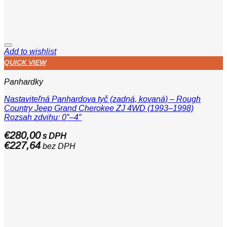
Add to wishlist
QUICK VIEW
Panhardky
Nastaviteľná Panhardova tyč (zadná, kovaná) – Rough
Country Jeep Grand Cherokee ZJ 4WD (1993–1998)
Rozsah zdvihu: 0″–4″
€
280,00
s DPH
€
227,64
bez DPH