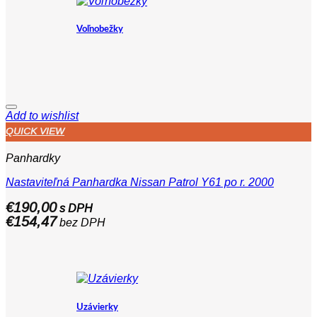
Voľnobežky
Add to wishlist
QUICK VIEW
Panhardky
Nastaviteľná Panhardka Nissan Patrol Y61 po r. 2000
€
190,00
s DPH
€
154,47
bez DPH
Uzávierky