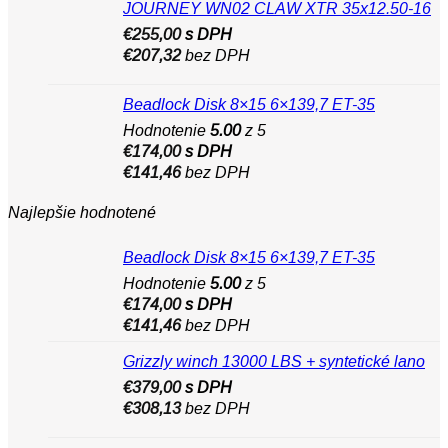
JOURNEY WN02 CLAW XTR 35x12.50-16
€
255,00
s DPH
€
207,32
bez DPH
Beadlock Disk 8×15 6×139,7 ET-35
Hodnotenie
5.00
z 5
€
174,00
s DPH
€
141,46
bez DPH
Najlepšie hodnotené
Beadlock Disk 8×15 6×139,7 ET-35
Hodnotenie
5.00
z 5
€
174,00
s DPH
€
141,46
bez DPH
Grizzly winch 13000 LBS + syntetické lano
€
379,00
s DPH
€
308,13
bez DPH